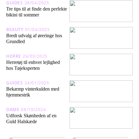
GUIDES
28/04/2025
Tre tips til at finde den perfekte
bikini til sommer
BEAUTY
01/04/2025
Bredt udvalg af øreringe hos
Grundled
HERRE
26/03/2025
Herretøj til enhver lejlighed
hos Tøjeksperten
GUIDES
24/01/2025
Bekæmp vinterkulden med
hjemmestrik
DAME
08/10/2024
Udforsk Skønheden af en
Guld Halskæde