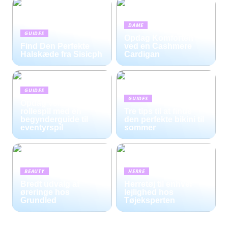
DAME
GUIDES
Opdag Komforten
Find Den Perfekte
ved en Cashmere
Halskæde fra Sisicph
Cardigan
GUIDES
GUIDES
Opdag verdenen af
rollespil med en
Tre tips til at finde
begynderguide til
den perfekte bikini til
eventyrspil
sommer
BEAUTY
HERRE
Bredt udvalg af
Herretøj til enhver
øreringe hos
lejlighed hos
Grundled
Tøjeksperten