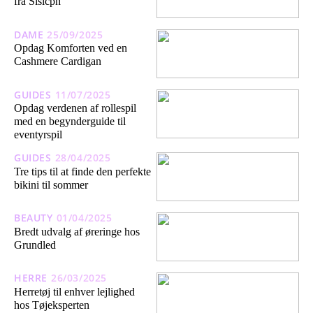
fra Sisicph
DAME
25/09/2025
Opdag Komforten ved en
Cashmere Cardigan
GUIDES
11/07/2025
Opdag verdenen af rollespil
med en begynderguide til
eventyrspil
GUIDES
28/04/2025
Tre tips til at finde den perfekte
bikini til sommer
BEAUTY
01/04/2025
Bredt udvalg af øreringe hos
Grundled
HERRE
26/03/2025
Herretøj til enhver lejlighed
hos Tøjeksperten