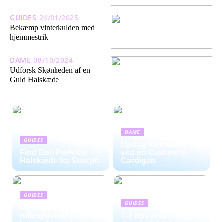
GUIDES
24/01/2025
Bekæmp vinterkulden med
hjemmestrik
DAME
08/10/2024
Udforsk Skønheden af en
Guld Halskæde
DAME
GUIDES
Opdag Komforten
Find Den Perfekte
ved en Cashmere
Halskæde fra Sisicph
Cardigan
GUIDES
GUIDES
Opdag verdenen af
rollespil med en
Tre tips til at finde