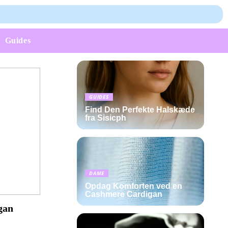
Guides
GUIDES
Find Den Perfekte Halskæde
fra Sisicph
DAME
Opdag Komforten ved en
Cashmere Cardigan
gan