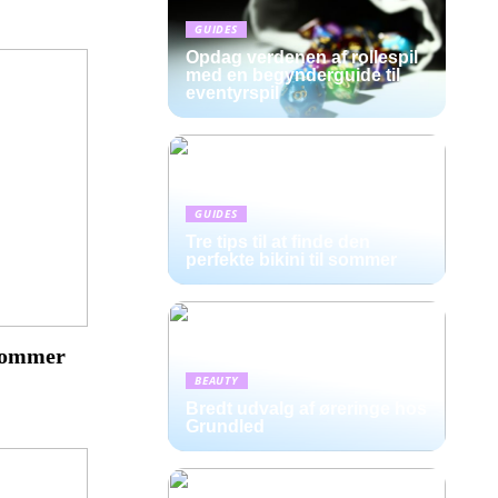
GUIDES
Opdag verdenen af rollespil
med en begynderguide til
eventyrspil
GUIDES
Tre tips til at finde den
perfekte bikini til sommer
l sommer
BEAUTY
Bredt udvalg af øreringe hos
Grundled