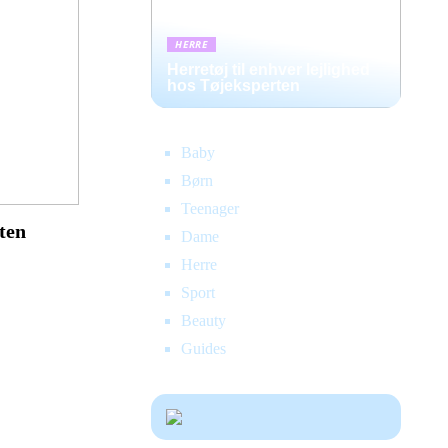
HERRE
Herretøj til enhver lejlighed
hos Tøjeksperten
Baby
Børn
Teenager
rten
Dame
Herre
Sport
Beauty
Guides