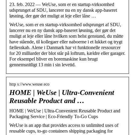
23. feb. 2022 — WeUse, som er en startup-virksomhed
udsprunget af SDU, lancerer nu en ny dansk app-baseret
løsning, der gør det muligt at leje eller låne …
WeUse, som er en startup-virksomhed udsprunget af SDU,
lancerer nu en ny dansk app-baseret løsning, der gør det
muligt at leje eller låne hvilken som helst genstand, du måtte
have stående, til kollegaer eller naboerne i et lukket og trygt
fællesskab. Alene i Danmark har vi funktionelle ressourcer
for 20 milliarder der blot står på loftrum, kældre eller garager.
For eksempel bliver en boremaskine kun brugt
gennemsnitligt 13 min i sin levetid.
http s://www.weuse.eco
HOME | WeUse | Ultra-Convenient
Reusable Product and …
HOME | WeUse | Ultra-Convenient Reusable Product and
Packaging Service | Eco-Friendly To-Go Cups
WeUse is an app that provides access to unlimited uses of
reusable cups, to-go containers shipping packaging for