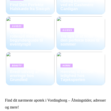
Opdag Komforten
Find Den Perfekte
ved en Cashmere
Halskæde fra Sisicph
Cardigan
GUIDES
GUIDES
Opdag verdenen af
rollespil med en
Tre tips til at finde
begynderguide til
den perfekte bikini til
eventyrspil
sommer
BEAUTY
HERRE
Bredt udvalg af
Herretøj til enhver
øreringe hos
lejlighed hos
Grundled
Tøjeksperten
Find dit nærmeste apotek i Vordingborg – Åbningstider, adresser
og mere!