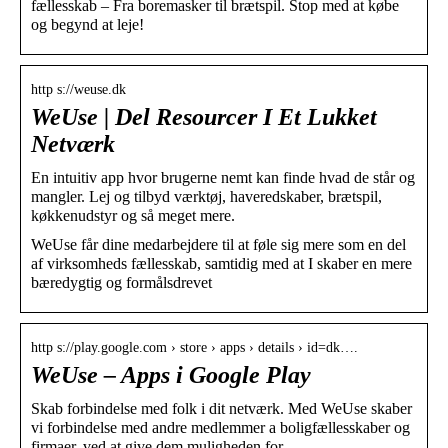
fællesskab – Fra boremasker til brætspil. Stop med at købe
og begynd at leje!
http s://weuse.dk
WeUse | Del Resourcer I Et Lukket
Netværk
En intuitiv app hvor brugerne nemt kan finde hvad de står og
mangler. Lej og tilbyd værktøj, haveredskaber, brætspil,
køkkenudstyr og så meget mere.
WeUse får dine medarbejdere til at føle sig mere som en del
af virksomheds fællesskab, samtidig med at I skaber en mere
bæredygtig og formålsdrevet
http s://play.google.com › store › apps › details › id=dk….
WeUse – Apps i Google Play
Skab forbindelse med folk i dit netværk. Med WeUse skaber
vi forbindelse med andre medlemmer a boligfællesskaber og
firmaer, ved at give dem muligheden for …