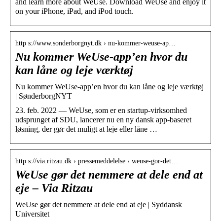
and learn more about WeUse. Download WeUse and enjoy it
on your iPhone, iPad, and iPod touch.
http s://www.sonderborgnyt.dk › nu-kommer-weuse-ap…
Nu kommer WeUse-app’en hvor du
kan låne og leje værktøj
Nu kommer WeUse-app’en hvor du kan låne og leje værktøj
| SønderborgNYT
23. feb. 2022 — WeUse, som er en startup-virksomhed
udsprunget af SDU, lancerer nu en ny dansk app-baseret
løsning, der gør det muligt at leje eller låne …
http s://via.ritzau.dk › pressemeddelelse › weuse-gor-det…
WeUse gør det nemmere at dele end at
eje – Via Ritzau
WeUse gør det nemmere at dele end at eje | Syddansk
Universitet