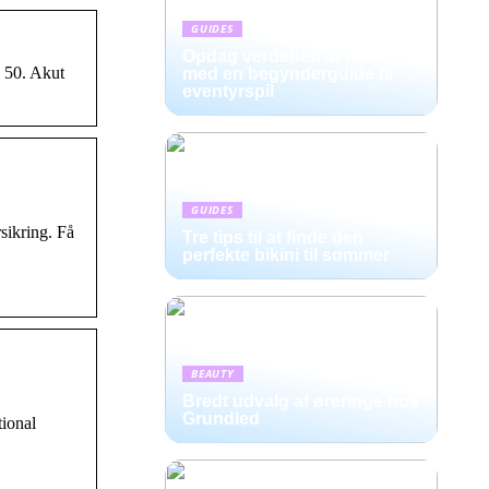
GUIDES
Opdag verdenen af rollespil
 50. Akut
med en begynderguide til
eventyrspil
GUIDES
sikring. Få
Tre tips til at finde den
perfekte bikini til sommer
BEAUTY
Bredt udvalg af øreringe hos
Grundled
tional