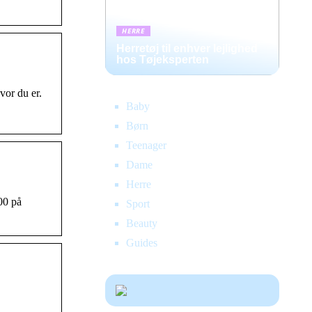
HERRE
Herretøj til enhver lejlighed
hos Tøjeksperten
vor du er.
Baby
Børn
Teenager
Dame
Herre
00 på
Sport
Beauty
Guides
S