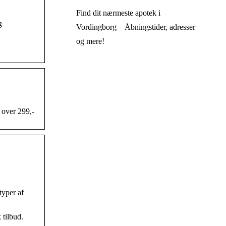
Find dit nærmeste apotek i
g
Vordingborg – Åbningstider, adresser
og mere!
b over 299,-
yper af
tilbud.