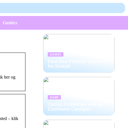
Guides
GUIDES
Find Den Perfekte Halskæde
fra Sisicph
ik her og
DAME
Opdag Komforten ved en
Cashmere Cardigan
sted – klik