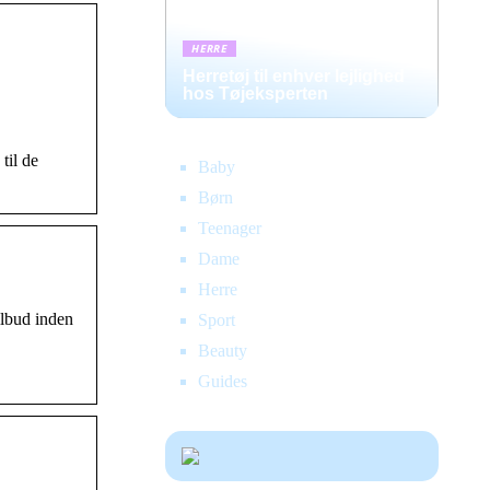
HERRE
Herretøj til enhver lejlighed
hos Tøjeksperten
til de
Baby
Børn
Teenager
Dame
Herre
ilbud inden
Sport
Beauty
Guides