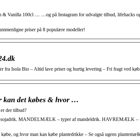
 & Vanilla 100cl … …og på Instagram for udvalgte tilbud, lifehacks o
ammenligne priser på 8 populære modeller!
24.dk
r fra Isola Bio – Altid lave priser og hurtig levering – Fri fragt ved kø
r kan det købes & hvor …
er der tilbud?
sojadrik. MANDELMÆLK – typer af mandeldrik. HAVREMÆLK – t
 købe, og hvor man kan købe plantedrikke – Se også ugens plantemælk 