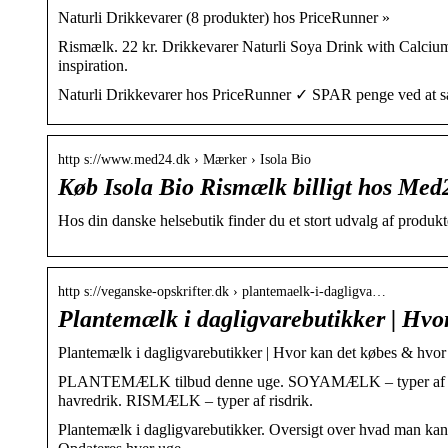
Naturli Drikkevarer (8 produkter) hos PriceRunner »
Rismælk. 22 kr. Drikkevarer Naturli Soya Drink with Calcium
inspiration.
Naturli Drikkevarer hos PriceRunner ✓ SPAR penge ved at s
http s://www.med24.dk › Mærker › Isola Bio
Køb Isola Bio Rismælk billigt hos Med
Hos din danske helsebutik finder du et stort udvalg af produkte
http s://veganske-opskrifter.dk › plantemaelk-i-dagligva…
Plantemælk i dagligvarebutikker | Hvo
Plantemælk i dagligvarebutikker | Hvor kan det købes & hvor 
PLANTEMÆLK tilbud denne uge. SOYAMÆLK – typer af 
havredrik. RISMÆLK – typer af risdrik.
Plantemælk i dagligvarebutikker. Oversigt over hvad man kan