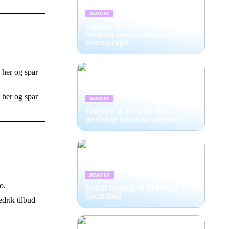
GUIDES
Opdag verdenen af rollespil
med en begynderguide til
eventyrspil
k her og spar
k her og spar
GUIDES
Tre tips til at finde den
perfekte bikini til sommer
BEAUTY
o.
Bredt udvalg af øreringe hos
Grundled
edrik tilbud