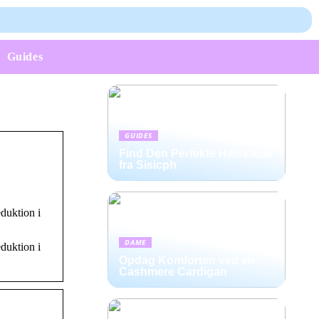
Guides
GUIDES
Find Den Perfekte Halskæde
fra Sisicph
duktion i
DAME
duktion i
Opdag Komforten ved en
Cashmere Cardigan