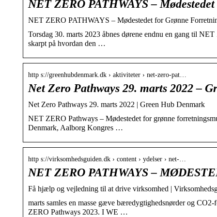
NET ZERO PATHWAYS – Mødestedet f
NET ZERO PATHWAYS – Mødestedet for Grønne Forretnin
Torsdag 30. marts 2023 åbnes dørene endnu en gang til NET 
skarpt på hvordan den …
http s://greenhubdenmark.dk › aktiviteter › net-zero-pat…
Net Zero Pathways 29. marts 2022 – 
Net Zero Pathways 29. marts 2022 | Green Hub Denmark
NET ZERO Pathways – Mødestedet for grønne forretningsmul
Denmark, Aalborg Kongres …
http s://virksomhedsguiden.dk › content › ydelser › net-…
NET ZERO PATHWAYS – MØDEST
Få hjælp og vejledning til at drive virksomhed | Virksomheds
marts samles en masse gæve bæredygtighedsnørder og CO2-fo
ZERO Pathways 2023. I WE …