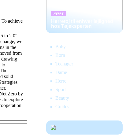
HERRE
. To achieve
Herretøj til enhver lejlighed
hos Tøjeksperten
.5 to 2.0°
e change, we
Baby
ns in the
emoved from
Børn
o drawing
Teenager
 to
 The
Dame
d solid
Herre
trategies
ter.
Sport
 Net Zero by
Beauty
s to explore
 cooperation
Guides