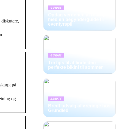
GUIDES
Opdag verdenen af rollespil
med en begynderguide til
 diskutere,
eventyrspil
en
GUIDES
Tre tips til at finde den
perfekte bikini til sommer
skarpt på
etning og
BEAUTY
Bredt udvalg af øreringe hos
Grundled