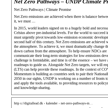
Net Zero Pathways – UNDP Climate P
Net Zero Pathways | Climate Promise
Net Zero emissions are achieved when there is balance betw
it, we must …
In 2015, world leaders signed on to a hugely bold and necessar
Celsius above pre-industrial levels. For the world to succeed 
must urgently pivot towards low-emission economic developmen
second half of this century. Net Zero emissions are achieve
the atmosphere. To achieve it, we must dramatically change
down carbon from the atmosphere. To help ensure NDCs are not
communicate their long-term strategies for low-emissions de
challenge is formidable, and time is of the essence – we hav
roadmaps to guide us. Alongside Net Zero targets, we will re
(LTS) can help provide these roadmaps. In the context of COV
Momentum is building as countries seek to pair their Nationa
2050 in our sights, UNDP is working on a number of fronts to
and apply the tools available, to providing resources to polic
and knowledge-sharing.
http s://digitallead.dk › kalender › net-zero-pathways-m…