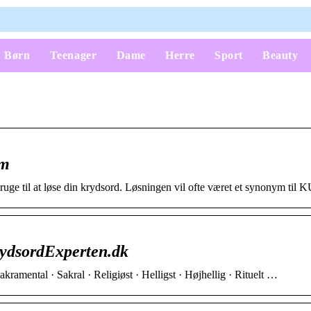
Børn
Teenager
Dame
Herre
Sport
Beauty
om
uge til at løse din krydsord. Løsningen vil ofte været et synonym til
ydsordExperten.dk
akramental · Sakral · Religiøst · Helligst · Højhellig · Rituelt …