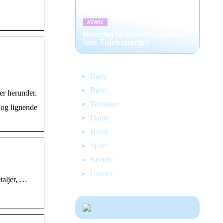
HERRE
Herretøj til enhver lejlighed
hos Tøjeksperten
Baby
Børn
cer herunder.
Teenager
 og lignende
Dame
Herre
Sport
Beauty
Guides
taljer, …