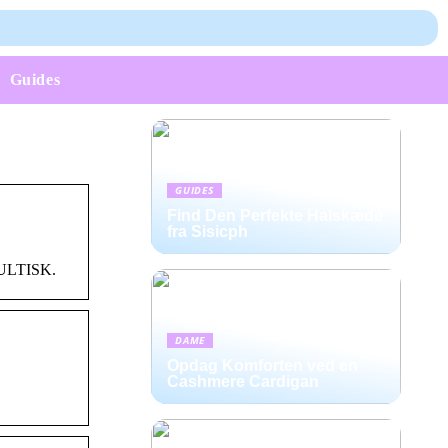
Guides
GUIDES
Find Den Perfekte Halskæde
fra Sisicph
 KULTISK.
DAME
Opdag Komforten ved en
Cashmere Cardigan