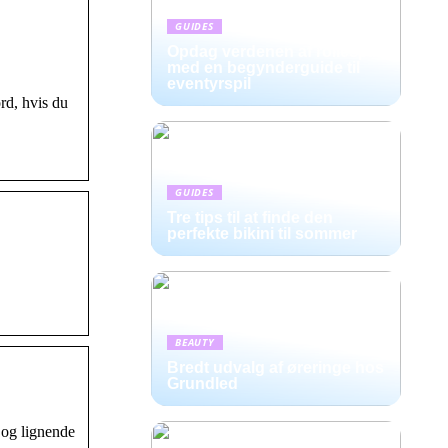
GUIDES
Opdag verdenen af rollespil
med en begynderguide til
eventyrspil
rd, hvis du
GUIDES
Tre tips til at finde den
perfekte bikini til sommer
BEAUTY
Bredt udvalg af øreringe hos
Grundled
 og lignende