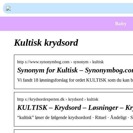
Baby
Kultisk krydsord
http s://www.synonymbog.com › synonym › kultisk
Synonym for Kultisk – Synonymbog.c
Vi fandt 18 løsningsforslag for ordet KULTISK som du kan br
http s://krydsordexperten.dk › krydsord › kultisk
KULTISK – Krydsord – Løsninger – Kr
“kultisk” løser de følgende krydsordord · Rituel · Åndeligt · S