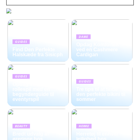
DAME
GUIDES
Opdag Komforten
Find Den Perfekte
ved en Cashmere
Halskæde fra Sisicph
Cardigan
GUIDES
GUIDES
Opdag verdenen af
rollespil med en
Tre tips til at finde
begynderguide til
den perfekte bikini til
eventyrspil
sommer
BEAUTY
HERRE
Bredt udvalg af
Herretøj til enhver
øreringe hos
lejlighed hos