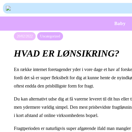
Baby
20/02/2022
Uncategorized
HVAD ER LØNSIKRING?
En række internet foretagender yder i vore dage et hav af forske
fordi det så er super fleksibelt for dig at kunne hente de nyind
oftest endda den prisbilligste form for fragt.
Du kan alternativt udse dig at få varerne leveret til dit hus eller
men ydermere vældig simpel. Den mest prisbevidste fragtløsning v
i kort afstand af online virksomhedens bopæl.
Fragtperioden er naturligvis super afgørende ifald man mangler di