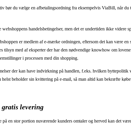
ativ bør du vælge en afbetalingsordning fra eksempelvis ViaBill, når du t
se webshoppens handelsbetingelser, men det er undertiden ikke videre 
webshoppen er medlem af e-mærke ordningen, eftersom det kan være en s
 føres tilsyn med af eksperter der har den nødvendige knowhow om loven
blemstillinger i processen med din shopping.
mmelser der kan have indvirkning på handlen, f.eks. hvilken byttepoliti
om helst beholder sin kvittering på e-mail, så man altid kan bekræfte køb
gratis levering
ere på en stor portion nuværende kunders omtaler og herved kan det være 