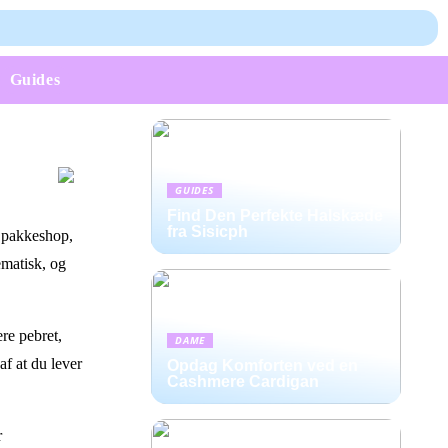
Guides
GUIDES
Find Den Perfekte Halskæde
fra Sisicph
n pakkeshop,
ematisk, og
ere pebret,
DAME
af at du lever
Opdag Komforten ved en
Cashmere Cardigan
r