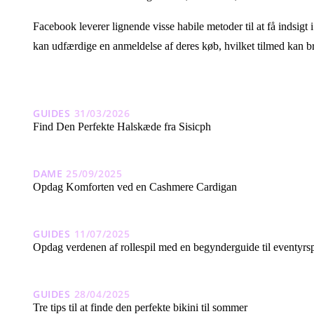
Facebook leverer lignende visse habile metoder til at få indsigt
kan udfærdige en anmeldelse af deres køb, hvilket tilmed kan br
GUIDES
31/03/2026
Find Den Perfekte Halskæde fra Sisicph
DAME
25/09/2025
Opdag Komforten ved en Cashmere Cardigan
GUIDES
11/07/2025
Opdag verdenen af rollespil med en begynderguide til eventyrsp
GUIDES
28/04/2025
Tre tips til at finde den perfekte bikini til sommer