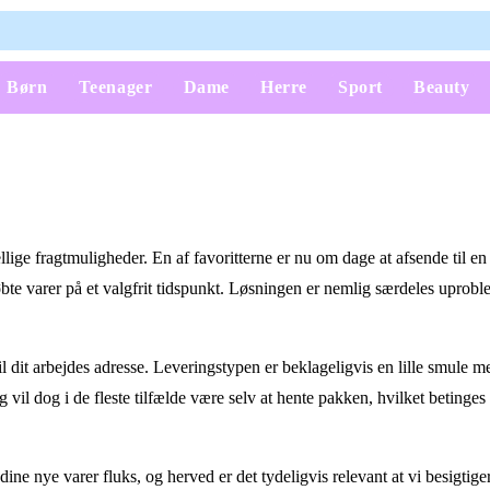
Børn
Teenager
Dame
Herre
Sport
Beauty
llige fragtmuligheder. En af favoritterne er nu om dage at afsende til e
købte varer på et valgfrit tidspunkt. Løsningen er nemlig særdeles uprobl
 til dit arbejdes adresse. Leveringstypen er beklageligvis en lille smule m
il dog i de fleste tilfælde være selv at hente pakken, hvilket betinges 
ne nye varer fluks, og herved er det tydeligvis relevant at vi besigtige