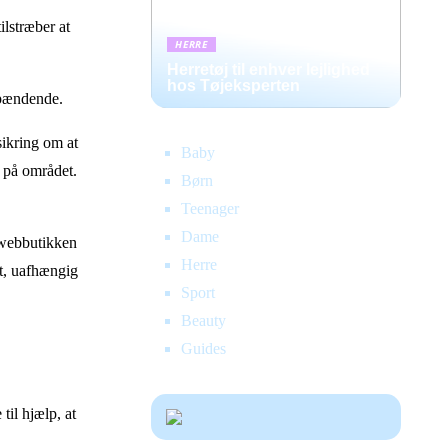
ilstræber at
HERRE
Herretøj til enhver lejlighed
hos Tøjeksperten
spændende.
ikring om at
Baby
e på området.
Børn
Teenager
Dame
k webbutikken
Herre
et, uafhængig
Sport
Beauty
Guides
til hjælp, at