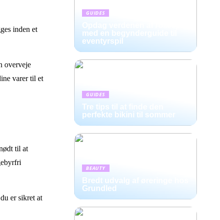
GUIDES
Opdag verdenen af rollespil
ges inden et
med en begynderguide til
eventyrspil
n overveje
ne varer til et
GUIDES
Tre tips til at finde den
perfekte bikini til sommer
ødt til at
ebyrfri
BEAUTY
Bredt udvalg af øreringe hos
Grundled
du er sikret at