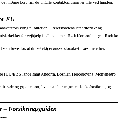
Med det grønne kort, har du vigtige kontaktoplysninger lige ved hånden.
for EU
nsvarsforsikring til bilferien | Lærerstandens Brandforsikring
matisk dækket for vejhjælp i udlandet med Rødt Kort-ordningen. Rødt ko
t som bevis for, at dit køretøj er ansvarsforsikret. Læs mere her.
bilferie i EU/EØS-lande samt Andorra, Bosnien-Hercegovina, Montenegro,
ke sit røde og grønne kort, hvis man har tegnet en kaskoforsikring og
er – Forsikringsguiden
ingen