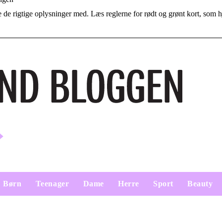
ave de rigtige oplysninger med. Læs reglerne for rødt og grønt kort, som h
Børn
Teenager
Dame
Herre
Sport
Beauty