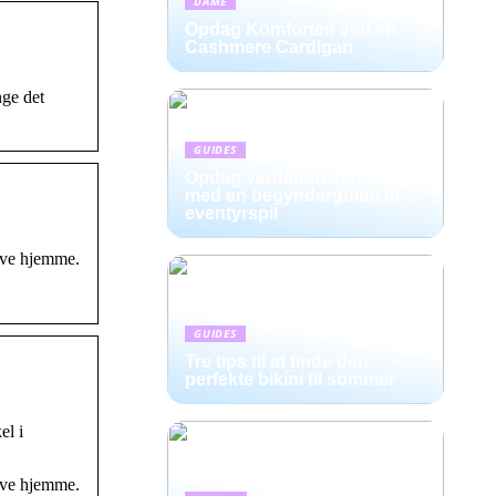
DAME
Opdag Komforten ved en
Cashmere Cardigan
nge det
GUIDES
Opdag verdenen af rollespil
med en begynderguide til
eventyrspil
live hjemme.
GUIDES
Tre tips til at finde den
perfekte bikini til sommer
el i
live hjemme.