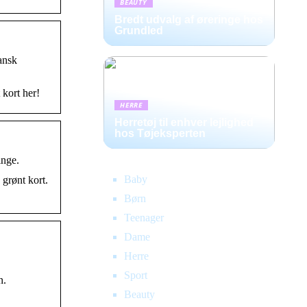
BEAUTY
Bredt udvalg af øreringe hos
Grundled
dansk
 kort her!
HERRE
Herretøj til enhver lejlighed
hos Tøjeksperten
inge.
Baby
 grønt kort.
Børn
Teenager
Dame
Herre
Sport
n.
Beauty