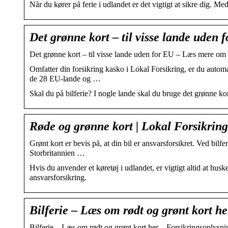
​​Når du kører på ferie i udlandet er det vigtigt at sikre dig. 
Det grønne kort – til visse lande uden 
Det grønne kort – til visse lande uden for EU – Læs mere om a
Omfatter din forsikring kasko i Lokal Forsikring, er du auto
de 28 EU-lande og …
Skal du på bilferie? I nogle lande skal du bruge det grønne kor
Røde og grønne kort | Lokal Forsikring
Grønt kort er bevis på, at din bil er ansvarsforsikret. Ved 
Storbritannien …
Hvis du anvender et køretøj i udlandet, er vigtigt altid at hus
ansvarsforsikring.
Bilferie – Læs om rødt og grønt kort h
Bilferie – Læs om rødt og grønt kort her – Forsikringsoplysn