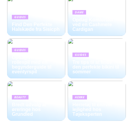
DAME
GUIDES
Opdag Komforten
Find Den Perfekte
ved en Cashmere
Halskæde fra Sisicph
Cardigan
GUIDES
GUIDES
Opdag verdenen af
rollespil med en
Tre tips til at finde
begynderguide til
den perfekte bikini til
eventyrspil
sommer
BEAUTY
HERRE
Bredt udvalg af
Herretøj til enhver
øreringe hos
lejlighed hos
Grundled
Tøjeksperten