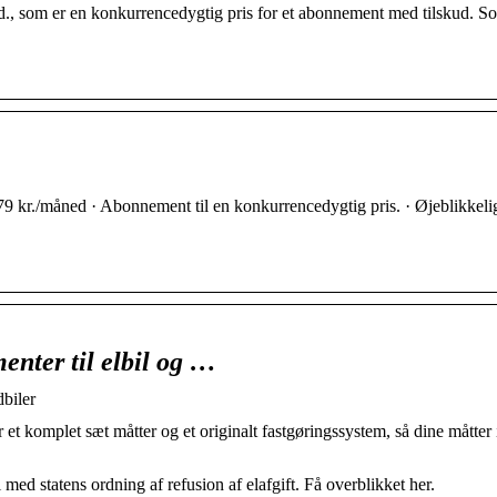
d., som er en konkurrencedygtig pris for et abonnement med tilskud. S
 79 kr./måned · Abonnement til en konkurrencedygtig pris. · Øjeblikkelig 
nter til elbil og …
biler
et komplet sæt måtter og et originalt fastgøringssystem, så dine måtter
 med statens ordning af refusion af elafgift. Få overblikket her.