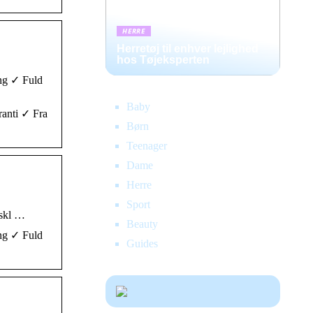
HERRE
Herretøj til enhver lejlighed
hos Tøjeksperten
ing ✓ Fuld
Baby
ranti ✓ Fra
Børn
Teenager
Dame
Herre
Sport
kskl …
Beauty
ing ✓ Fuld
Guides