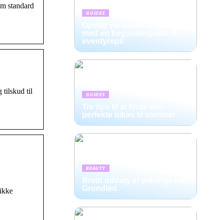
om standard
GUIDES
Opdag verdenen af rollespil
med en begynderguide til
eventyrspil
tilskud til
GUIDES
Tre tips til at finde den
perfekte bikini til sommer
BEAUTY
Bredt udvalg af øreringe hos
Grundled
 ikke