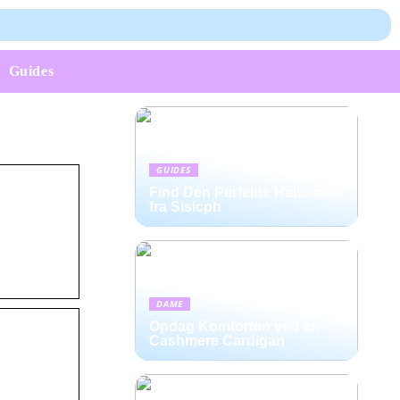
Guides
GUIDES
Find Den Perfekte Halskæde
fra Sisicph
DAME
Opdag Komforten ved en
Cashmere Cardigan