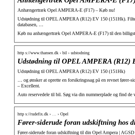
Anhængertræk Opel AMPERA-E (F17) – Køb nu!
Udstødning til OPEL AMPERA (R12) EV 150 (151Hk). Filter. 
databasen, …
Køb nu anhængertræk Opel AMPERA-E (F17) til den billigst
http s://www.thansen.dk › bil › udstodning
Udstødning til OPEL AMPERA (R12) 
Udstødning til OPEL AMPERA (R12) EV 150 (151Hk)
… og ønsker at oprette en forsikringssag på en revnet fører-
– Excellent.
Auto reservedele til bil. Søg via din nummerplade og find de var
http s://rudefix.dk › … › Opel
Fører-siderude foran udskiftning hos d
Fører-siderude foran udskiftning til din Opel Ampera | AGSD