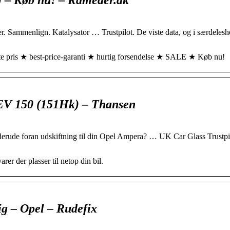
Sammenlign. Katalysator … Trustpilot. De viste data, og i særdelesh
e pris ★ best-price-garanti ★ hurtig forsendelse ★ SALE ★ Køb nu!
EV 150 (151Hk) – Thansen
siderude foran udskiftning til din Opel Ampera? … UK Car Glass Trustp
er der plasser til netop din bil.
ig – Opel – Rudefix